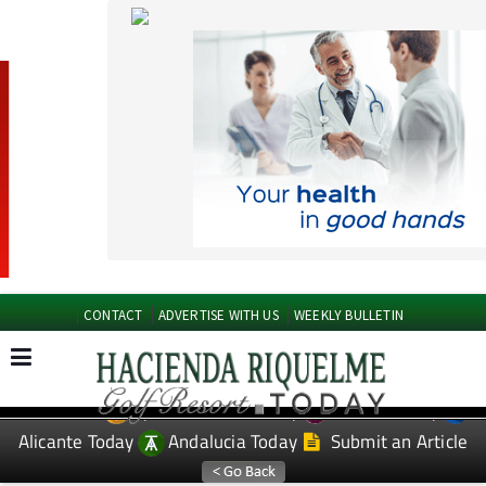
CONTACT
ADVERTISE WITH US
WEEKLY BULLETIN
Spanish News Today
Murcia Today
EDITIONS:
Alicante Today
Andalucia Today
Submit an Article
TAP FOR Hacienda Riquelme Golf Resort